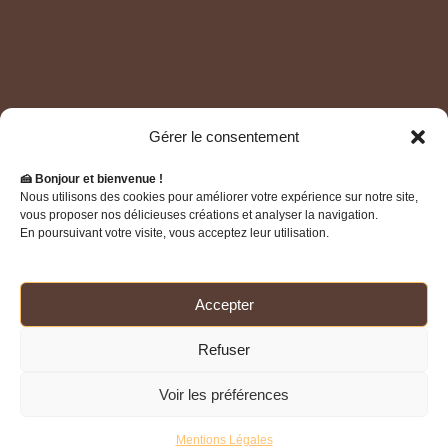
Gérer le consentement
🍰 Bonjour et bienvenue !
Home – Accueil
A Propos
Galerie
Nous utilisons des cookies pour améliorer votre expérience sur notre site,
vous proposer nos délicieuses créations et analyser la navigation.
En poursuivant votre visite, vous acceptez leur utilisation.
Ou Acheter
Blog
Accepter
CGV – Conditions Generales De Vente
Refuser
Mentions Légales
Politique De Confidentialité
Voir les préférences
Mentions Légales
© 2025 - Réalisé par Delphine de l'Essence Colibri